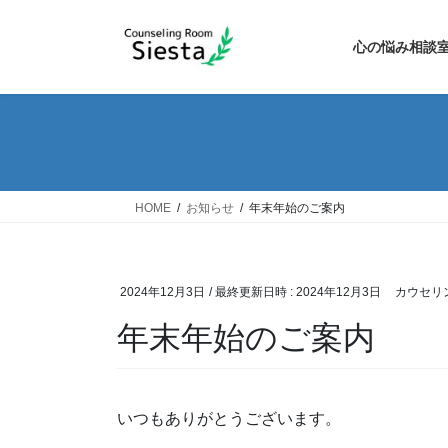
コ
ナ
ン
ビ
心の悩み相談
テ
ゲ
ン
ー
ツ
シ
へ
ョ
ス
ン
キ
に
ッ
移
HOME
お知らせ
年末年始のご案内
プ
動
2024年12月3日
/ 最終更新日時 :
2024年12月3日
カウセリン
年末年始のご案内
いつもありがとうございます。