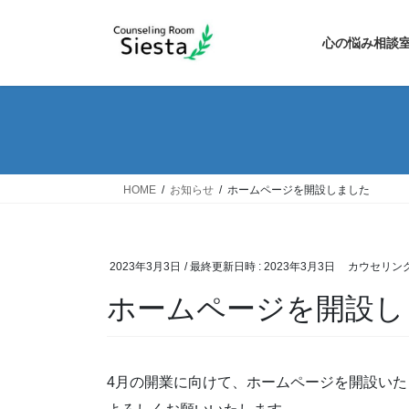
コ
ナ
ン
ビ
心の悩み相談
テ
ゲ
ン
ー
ツ
シ
へ
ョ
ス
ン
キ
に
ッ
移
HOME
お知らせ
ホームページを開設しました
プ
動
2023年3月3日
/ 最終更新日時 :
2023年3月3日
カウセリングル
ホームページを開設し
4月の開業に向けて、ホームページを開設いた